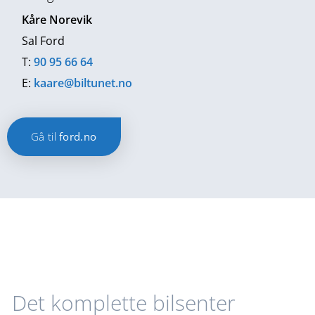
Kåre Norevik
Sal Ford
T:
90 95 66 64
E:
kaare@biltunet.no
Gå til
ford.no
Det komplette bilsenter