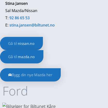
Stina Jansen
Sal Mazda/Nissan
T:
92 86 65 53
E:
stina.jansen@biltunet.no
Gå til
nissan.no
Gå til
mazda.no
Bygg din nye Mazda her
Ford